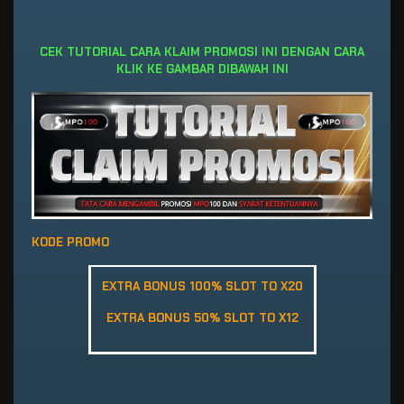
CEK TUTORIAL CARA KLAIM PROMOSI INI DENGAN CARA
KLIK KE GAMBAR DIBAWAH INI
KODE PROMO
EXTRA BONUS 100% SLOT TO X20
EXTRA BONUS 50% SLOT TO X12