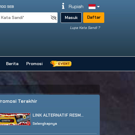
Rupiah
EBELUM DEPOSIT ❌ SALAH TRANSFER TIDAK DAPAT DIPROSES 🙏
Daftar
Masuk
Lupa Kata Sandi ?
Berita
Promosi
romosi Terakhir
LINK ALTERNATIF RESM...
Selengkapnya