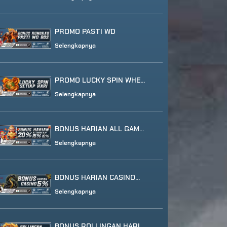
PROMO PASTI WD
Selengkapnya
PROMO LUCKY SPIN WHE...
Selengkapnya
BONUS HARIAN ALL GAM...
Selengkapnya
BONUS HARIAN CASINO...
Selengkapnya
BONUS ROLLINGAN HARI...