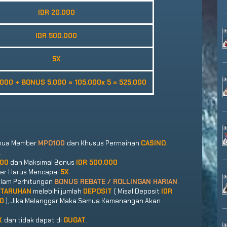
IDR 20.000
IDR 500.000
5X
000 + BONUS 5.000 = 105.000x 5 = 525.000
emua Member
MPO100
dan Khusus Permainan
CASINO
.
.
000
dan Maksimal Bonus
IDR 500.000
ver Harus Mencapai
5X
alam Perhitungan
BONUS REBATE / ROLLINGAN HARIAN
.
 TARUHAN
melebihi jumlah
DEPOSIT
( Misal Deposit
IDR
00
), Jika Melanggar Maka Semua Kemenangan Akan
K
dan tidak dapat di
GUGAT
.