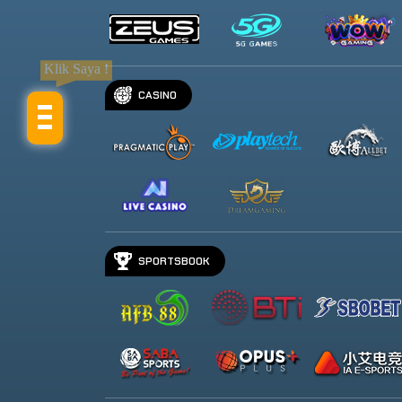
Klik Saya !
CASINO
SPORTSBOOK