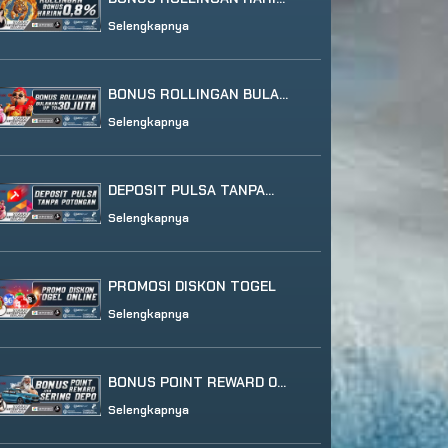
Selengkapnya
BONUS ROLLINGAN BULA...
Selengkapnya
DEPOSIT PULSA TANPA...
Selengkapnya
PROMOSI DISKON TOGEL
Selengkapnya
BONUS POINT REWARD 0...
Selengkapnya