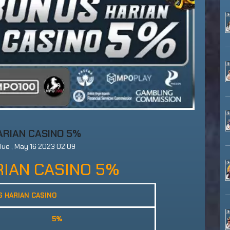
ARIAN CASINO 5%
Tue , May 16 2023 02:09
IAN CASINO 5%
 HARIAN CASINO
5%