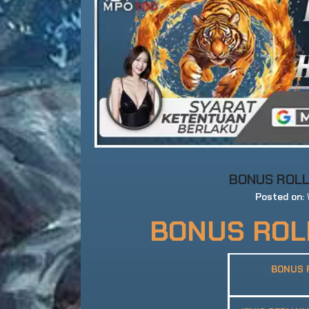
BONUS ROLL
Posted on:
BONUS ROL
BONUS 