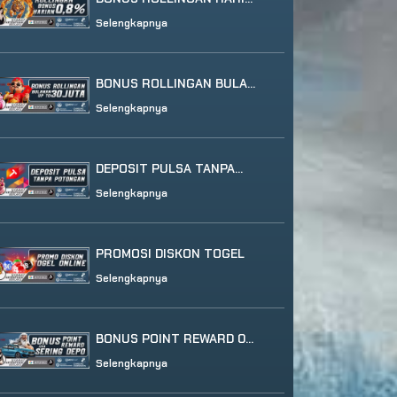
Selengkapnya
BONUS ROLLINGAN BULA...
Selengkapnya
DEPOSIT PULSA TANPA...
Selengkapnya
PROMOSI DISKON TOGEL
Selengkapnya
BONUS POINT REWARD 0...
Selengkapnya