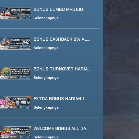
BONUS COMBO MPO100
Selengkapnya
BONUS CASHBACK 8% AL...
Selengkapnya
BONUS TURNOVER HARIA...
Selengkapnya
EXTRA BONUS HARIAN 1...
Selengkapnya
WELCOME BONUS ALL GA...
Selengkapnya