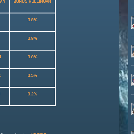
NAN
BONUS ROLLINGAN
0.8%
0.8%
M
0.8%
K
0.5%
N
0.2%