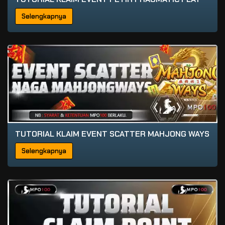
Selengkapnya
TUTORIAL KLAIM EVENT SCATTER MAHJONG WAYS
Selengkapnya