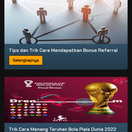
Tips dan Trik Cara Mendapatkan Bonus Referral
Selengkapnya
Trik Cara Menang Taruhan Bola Piala Dunia 2022