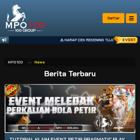
Daftar
⚠️ HARAP CEK REKENING TUJUAN MPO100 SEBELUM
MPO100
News
Berita Terbaru
TUTORIAL KLAIM EVENT PETIR PRAGMATIC PLAY