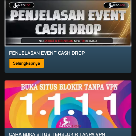
PENJELASAN EVENT CASH DROP
Selengkapnya
CARA BUKA SITUS TERBLOKIR TANPA VPN