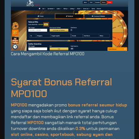
Cara Mengambil Kode Referral MPO100
Syarat Bonus Referral
MPO100
MPO100
mengadakan promo
bonus referral seumur hidup
yang siapa saja boleh ikut dengan syarat hanya cukup
mendaftar dan membagikan link referral anda. Bonus
Referral
MPO100
sangatlah menarik total perhitungan
turnover downline anda dikalikan
0.3%
untuk permainan
slot online, casino, sportsbook, sabung ayam dan