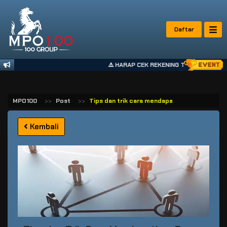
Daftar
⚠️ HARAP CEK REKENING TUJUAN MPO100
MPO100
Post
Tips dan trik cara mendapatkan bonus referr
Kembali