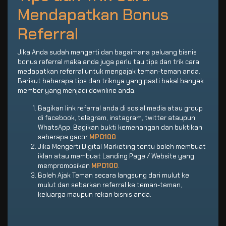
Mendapatkan Bonus
Referral
Jika Anda sudah mengerti dan bagaimana peluang bisnis
bonus referral maka anda juga perlu tau tips dan trik cara
medapatkan referral untuk mengajak teman-teman anda.
Berikut beberapa tips dan triknya yang pasti bakal banyak
member yang menjadi downline anda:
Bagikan link referral anda di sosial media atau group
di facebook, telegram, instagram, twitter ataupun
WhatsApp. Bagikan bukti kemenangan dan buktikan
seberapa gacor
MPO100
.
Jika Mengerti Digital Marketing tentu boleh membuat
iklan atau membuat Landing Page / Website yang
mempromosikan
MPO100
.
Boleh Ajak Teman secara langsung dari mulut ke
mulut dan sebarkan referral ke teman-teman,
keluarga maupun rekan bisnis anda.