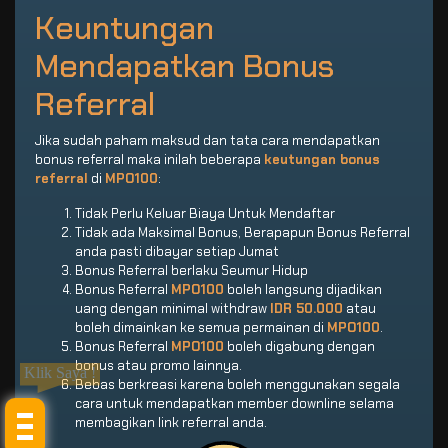
Keuntungan
Mendapatkan Bonus
Referral
Jika sudah paham maksud dan tata cara mendapatkan
bonus referral maka inilah beberapa
keutungan bonus
referral
di
MPO100
:
Tidak Perlu Keluar Biaya Untuk Mendaftar
Tidak ada Maksimal Bonus, Berapapun Bonus Referral
anda pasti dibayar setiap Jumat
Bonus Referral berlaku Seumur Hidup
Bonus Referral
MPO100
boleh langsung dijadikan
uang dengan minimal withdraw
IDR 50.000
atau
boleh dimainkan ke semua permainan di
MPO100
.
Bonus Referral
MPO100
boleh digabung dengan
bonus atau promo lainnya.
Klik Saya !
Bebas berkreasi karena boleh menggunakan segala
cara untuk mendapatkan member downline selama
membagikan link referral anda.