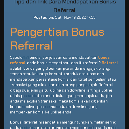
Tips dan Trik Cara Mendapatkan Bonus
Referral
Posted on:
Sat , Nov 19 2022 17:55
Pengertian Bonus
Referral
Sebelum memulai penjelasan cara mendapatkan
bonus
referral
, anda harus mengetahui apa itu referral ?
Referral
adalah bonus yang diberikan jika anda mengajak orang,
teman atau keluarga ke suatu produk atau jasa dan
mendapatkan persentase komisi dari total pembelian atau
transaksi yang dilakukan oleh orang yang diajak. Referral
dibagi dua jenis yaitu, upline dan downline, artinya upline
adala posisi diatas anda dialah yang mengajak anda, jika
anda melakukan transaksi maka komisi akan diberikan
kepada upline, posisi anda adalah downline yang
memberikan komisi ke upline anda.
Bonus Referral ini sangatlah menguntungkan, makin sering
anda ajak teman atau orang atau member maka anda makin