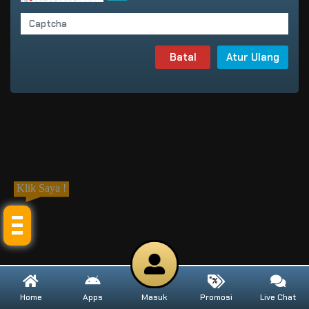
Batal
Atur Ulang
Klik Saya !
Home
Apps
Masuk
Promosi
Live Chat