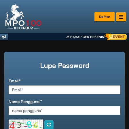
Daftar
⚠️ HARAP CEK REKENING TUJUAN MPO
Lupa Password
Email**
Nama Pengguna**