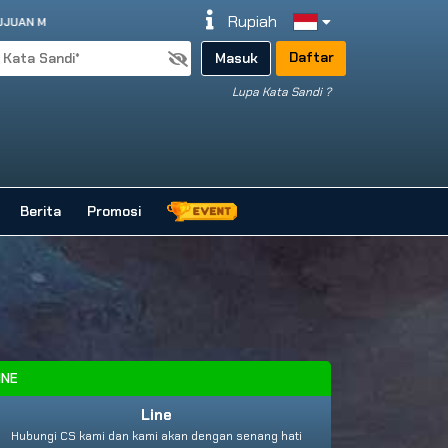
Rupiah
AN MPO100 SEBELUM DEPOSIT ❌ SALAH TRANSFER TIDAK DAPAT DIPROSES 🙏
Daftar
Masuk
Lupa Kata Sandi ?
Berita
Promosi
INE
Line
Hubungi CS kami dan kami akan dengan senang hati