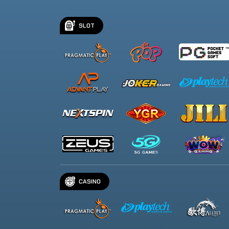
SLOT
CASINO