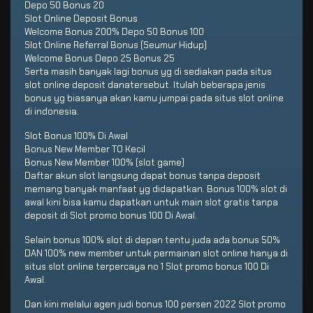
Depo 50 Bonus 20
Slot Online Deposit Bonus
Welcome Bonus 200% Depo 50 Bonus 100
Slot Online Referral Bonus (Seumur Hidup)
Welcome Bonus Depo 25 Bonus 25
Serta masih banyak lagi bonus yg di sediakan pada situs
slot online deposit danatersebut. Itulah beberapa jenis
bonus yg biasanya akan kamu jumpai pada situs slot online
di indonesia.
Slot Bonus 100% Di Awal
Bonus New Member TO Kecil
Bonus New Member 100% (slot game)
Daftar akun slot langsung dapat bonus tanpa deposit
memang banyak manfaat yg didapatkan. Bonus 100% slot di
awal kini bisa kamu dapatkan untuk main slot gratis tanpa
deposit di Slot promo bonus 100 Di Awal.
Selain bonus 100% slot di depan tentu juda ada bonus 50%
DAN 100% new member untuk permainan slot online hanya di
situs slot online terpercaya no 1 Slot promo bonus 100 Di
Awal.
Dan kini melalui agen judi bonus 100 persen 2022 Slot promo