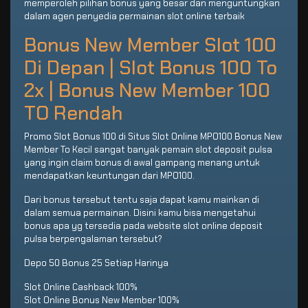
memperoleh pilihan bonus yang besar dan menguntungkan
dalam agen penyedia permainan slot online terbaik
Bonus New Member Slot 100
Di Depan | Slot Bonus 100 To
2x | Bonus New Member 100
TO Rendah
Promo Slot Bonus 100 di Situs Slot Online MPO100 Bonus New
Member To Kecil sangat banyak pemain slot deposit pulsa
yang ingin claim bonus di awal gampang menang untuk
mendapatkan keuntungan dari MPO100.
Dari bonus tersebut tentu saja dapat kamu mainkan di
dalam semua permainan. Disini kamu bisa mengetahui
bonus apa yg tersedia pada website slot online deposit
pulsa berpengalaman tersebut?
Depo 50 Bonus 25 Setiap Harinya
Slot Online Cashback 100%
Slot Online Bonus New Member 100%