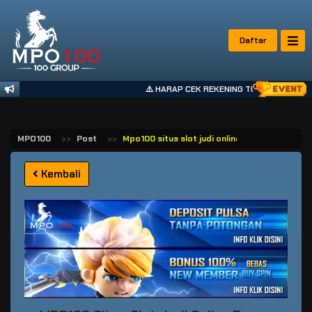
Daftar
⚠️ HARAP CEK REKENING TUJUAN MPO100 
MPO100
Post
Mpo100 situs slot judi online bonus 100 to re
Kembali