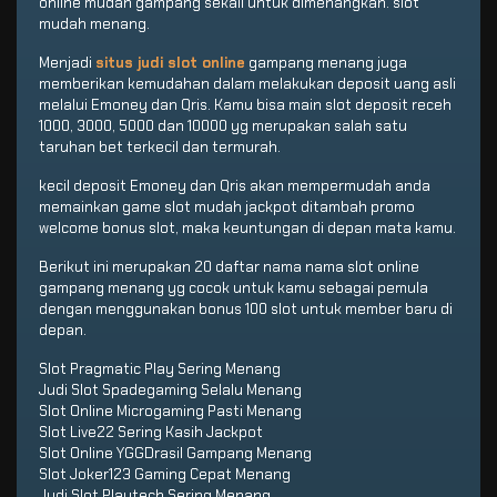
online mudah gampang sekali untuk dimenangkan. slot
mudah menang.
Menjadi
situs judi slot online
gampang menang juga
memberikan kemudahan dalam melakukan deposit uang asli
melalui Emoney dan Qris. Kamu bisa main slot deposit receh
1000, 3000, 5000 dan 10000 yg merupakan salah satu
taruhan bet terkecil dan termurah.
kecil deposit Emoney dan Qris akan mempermudah anda
memainkan game slot mudah jackpot ditambah promo
welcome bonus slot, maka keuntungan di depan mata kamu.
Berikut ini merupakan 20 daftar nama nama slot online
gampang menang yg cocok untuk kamu sebagai pemula
dengan menggunakan bonus 100 slot untuk member baru di
depan.
Slot Pragmatic Play Sering Menang
Judi Slot Spadegaming Selalu Menang
Slot Online Microgaming Pasti Menang
Slot Live22 Sering Kasih Jackpot
Slot Online YGGDrasil Gampang Menang
Slot Joker123 Gaming Cepat Menang
Judi Slot Playtech Sering Menang