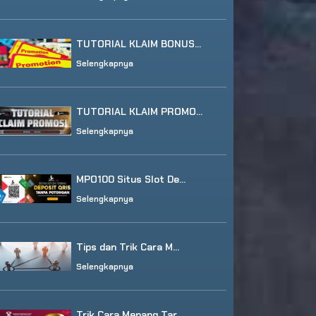
TUTORIAL KLAIM BONUS...
Selengkapnya
TUTORIAL KLAIM PROMO...
Selengkapnya
MPO100 Situs Slot De...
Selengkapnya
Tips dan Trik Cara M...
Selengkapnya
Trik Cara Menang Tar...