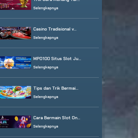
Selengkapnya
Casino Tradisional v...
Selengkapnya
MPO100 Situs Slot Ju...
Selengkapnya
Tips dan Trik Bermai...
Selengkapnya
Cara Bermain Slot On...
Selengkapnya