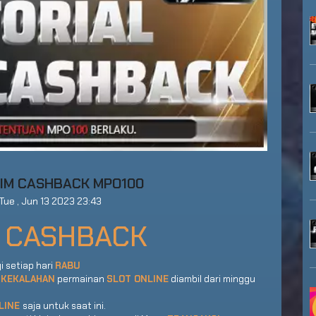
AIM CASHBACK MPO100
Tue , Jun 13 2023 23:43
M CASHBACK
i setiap hari
RABU
 KEKALAHAN
permainan
SLOT ONLINE
diambil dari minggu
LINE
saja untuk saat ini.