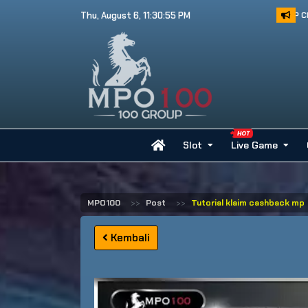
Thu, August 6, 11:30:57 PM
⚠️ HARAP CEK REKENING T
Slot
Live Game
MPO100
Post
Tutorial klaim cashback mp
Kembali