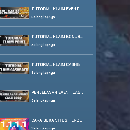
TUTORIAL KLAIM EVENT...
Selengkapnya
TUTORIAL KLAIM BONUS...
Selengkapnya
TUTORIAL KLAIM CASHB...
Selengkapnya
PENJELASAN EVENT CAS...
Selengkapnya
CARA BUKA SITUS TERB...
Selengkapnya