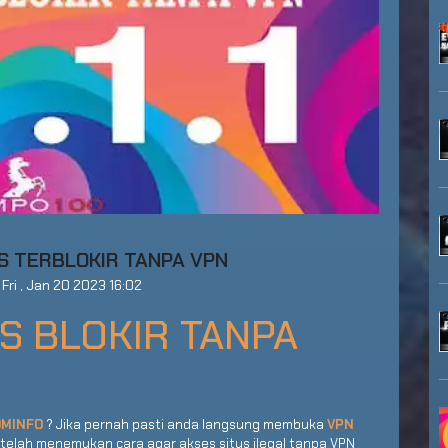
S TERBLOKIR TANPA VPN
:
Fri , Jan 20 2023 16:02
S BLOKIR TANPA
OMINFO
? Jika pernah pasti anda langsung membuka
VPN
telah menemukan cara agar akses situs ilegal tanpa VPN