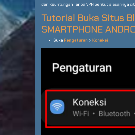
dan Keuntungan Tanpa VPN berikut alasannya di
Tutorial Buka Situs B
SMARTPHONE ANDRO
Buka
Pengaturan
>
Koneksi