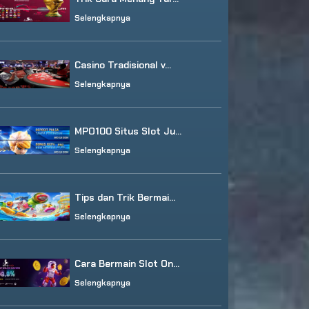
Selengkapnya
Casino Tradisional v...
Selengkapnya
MPO100 Situs Slot Ju...
Selengkapnya
Tips dan Trik Bermai...
Selengkapnya
Cara Bermain Slot On...
Selengkapnya