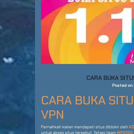
CARA BUKA SITU
Posted on
CARA BUKA SITU
VPN
Pernahkah kalian mendapati situs diblokir oleh
K
untuk akses situs tersebut. Tetapi team
MPO100