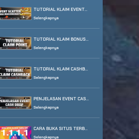
TUTORIAL KLAIM EVENT...
Selengkapnya
TUTORIAL KLAIM BONUS...
Selengkapnya
TUTORIAL KLAIM CASHB...
Selengkapnya
PENJELASAN EVENT CAS...
Selengkapnya
CARA BUKA SITUS TERB...
Selengkapnya