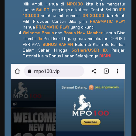
Klik Ambil. Hanya di
MPO100
kita bisa mengatur
jumlah
SALDO
yang ingin diikutkan, Contoh SALDO
IDR
100.000
boleh ambil promosi
IDR 20.000
dan Boleh
Pilih Provider, Contoh Jika pilih
PRAGMATIC PLAY
hanya
PRAGMATIC PLAY
yang dikunci.
Welcome Bonus
dan
Bonus New Member
Hanya Bisa
Diambil
1x
Per User ID yang baru melakukan DEPOSIT
PERTAMA.
BONUS HARIAN
Boleh Di Klaim Berkali-kali
Dalam Sehari Hingga
5x/Hari/USER ID
. Pelajari
Tutorial Klaim Bonus Harian Selanjutnya
DISINI